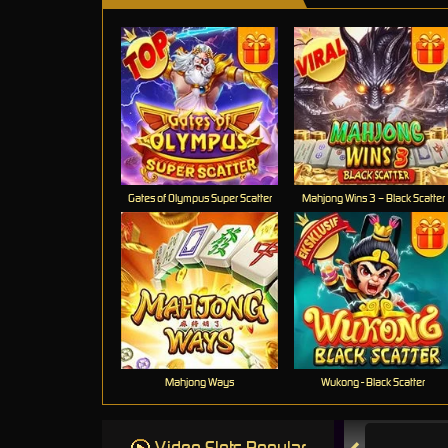
Gates of Olympus Super Scatter
Mahjong Wins 3 – Black Scatter
Mahjong Ways
Wukong - Black Scatter
Video Slots Popular