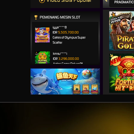
PEMENANG MESIN SLOT
iyya****8
IDR
5,505,700.00
Gates of Olympus Super
Scatter
kmsu****i
IDR
3,296,000.00
Aztec Gems Deluxe™
cand****3
IDR
2,895,150.00
Gates of Olympus 1000
andi****u
IDR
2,559,240.00
Gates of Olympus Super
Scatter
ku****8
IDR
2,208,540.00
Zeus vs Typhon