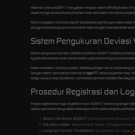
Halaman utama AGEN77 menyajikan integrasi sistem API (Application Progr
dapat mengevaluasi peluang di setiap mesin slot online, memahami prosedur 
Kami menyajikan informasi objektif berdasarkan perhitungan matematika house
pengguna dewasa guna meminimalkan risiko kerugian finansial akibat speku
Sistem Pengukuran Deviasi V
Sistem pengukuran deviasi volatilitas di platform AGEN77 adalah protokol p
log aktivitas putaran mesin secara waktu nyata (real-time) guna memberika
Dalam ekosistem iGaming modern, stabilitas jaringan server berbanding luru
Dengan sistem pemrosesan telemetri di
agen77
, setiap pergantian fase v
ketiga maupun internal platform, memberikan jaminan keadilan (fair play) ser
Prosedur Registrasi dan L
Proses registrasi dan login di platform resmi AGEN77 dirancang dengan
dasbor permainan hanya dalam beberapa menit melalui langkah praktis beri
Akses Link Resmi AGEN77:
Buka peramban (browser) di 
Klik Menu Daftar:
Tekan tombol 'Daftar' di bagian kanan 
Lengkapi Formulir Pendaftaran:
Isi identitas diri dasar