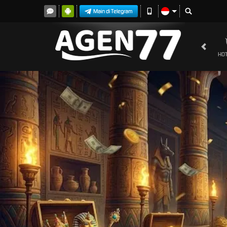
Main di Telegram
HO