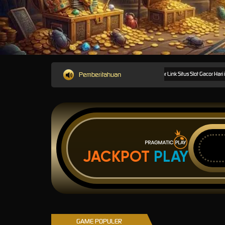
Selamat Datang di AGEN77: Daftar Link Situs Slot Gacor Hari ini Resmi T
Pemberitahuan
JACKPOT
PLAY
GAME POPULER