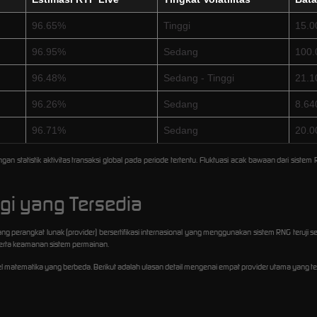
96.65%
Tinggi
15.0
96.95%
Sedang
100.
96.48%
Sedang - Tinggi
21.1
96.26%
Sedang
8.64
96.71%
Sedang
20.0
ungan statistik aktivitas transaksi global pada periode tertentu. Fluktuasi acak bawaan dari sist
ggi yang Tersedia
 perangkat lunak (provider) bersertifikasi internasional yang menggunakan sistem RNG teruji s
 serta keamanan sistem permainan.
del matematika yang berbeda. Berikut adalah ulasan detail mengenai empat provider utama yang ter