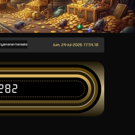
 transaksi dan permainan Anda hari ini.
Jum, 24-Jul-2026 17.54.18
Pemeliharaan Terjadwal: Opus pada 12-Agu-2026 dari
,282