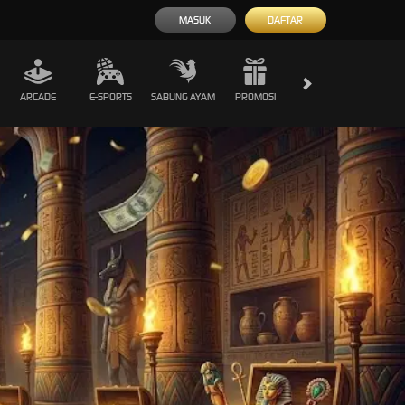
MASUK
DAFTAR
ARCADE
E-SPORTS
SABUNG AYAM
PROMOSI