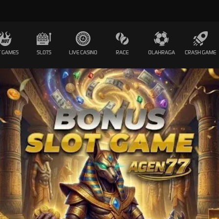
T GAMES
SLOTS
LIVE CASINO
RACE
OLAHRAGA
CRASH GAME