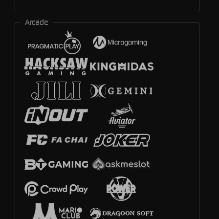
Arcade