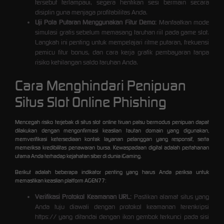
tersebut terlampaui, segera hentikan sesi bermain secara
disiplin guna menjaga profitabilitas Anda.
Uji Pola Putaran Menggunakan Fitur Demo:
Manfaatkan mode
simulasi gratis sebelum memasang taruhan riil pada game slot.
Langkah ini penting untuk mempelajari ritme putaran, frekuensi
pemicu fitur bonus, dan cara kerja grafik pembayaran tanpa
risiko kehilangan saldo taruhan Anda.
Cara Menghindari Penipuan
Situs Slot Online Phishing
Mencegah risiko terjebak di situs slot online tiruan palsu bermodus penipuan dapat
dilakukan dengan mengonfirmasi keaslian tautan domain yang digunakan,
memverifikasi ketersediaan kontak layanan pelanggan yang responsif, serta
memeriksa kredibilitas penawaran bursa. Kewaspadaan digital adalah pertahanan
utama Anda terhadap kejahatan siber di dunia iGaming.
Berikut adalah beberapa indikator penting yang harus Anda periksa untuk
memastikan keaslian platform AGEN77:
Verifikasi Protokol Keamanan URL:
Pastikan alamat situs yang
Anda tuju diawali dengan protokol keamanan terenkripsi
https:// yang ditandai dengan ikon gembok terkunci pada sisi