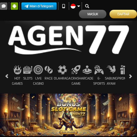
Main di Telegram
MASUK
DAFTAR
HOT
SLOTS
LIVE
RACE
OLAHRAGA
CRASH
ARCADE
E-
SABUNG
PROMOSI
GAMES
CASINO
GAME
SPORTS
AYAM