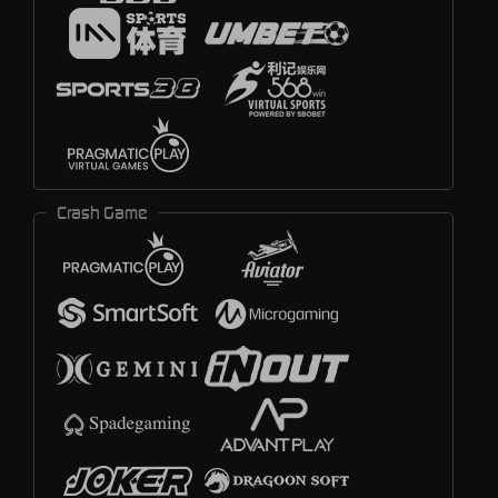
Crash Game