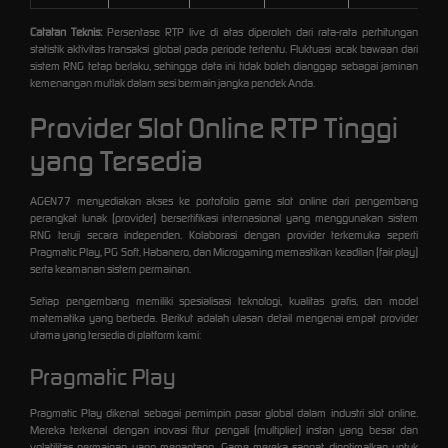
Catatan Teknis:
Persentase RTP live di atas diperoleh dari rata-rata perhitungan
statistik aktivitas transaksi global pada periode tertentu. Fluktuasi acak bawaan dari
sistem RNG tetap berlaku, sehingga data ini tidak boleh dianggap sebagai jaminan
kemenangan mutlak dalam sesi bermain jangka pendek Anda.
Provider Slot Online RTP Tinggi
yang Tersedia
AGEN77 menyediakan akses ke portofolio game slot online dari pengembang
perangkat lunak (provider) bersertifikasi internasional yang menggunakan sistem
RNG teruji secara independen. Kolaborasi dengan provider terkemuka seperti
Pragmatic Play, PG Soft, Habanero, dan Microgaming memastikan keadilan (fair play)
serta keamanan sistem permainan.
Setiap pengembang memiliki spesialisasi teknologi, kualitas grafis, dan model
matematika yang berbeda. Berikut adalah ulasan detail mengenai empat provider
utama yang tersedia di platform kami:
Pragmatic Play
Pragmatic Play dikenal sebagai pemimpin pasar global dalam industri slot online.
Mereka terkenal dengan inovasi fitur pengali (multiplier) instan yang besar dan
volatilitas permainan yang menantang. Game mereka sangat dioptimalkan untuk