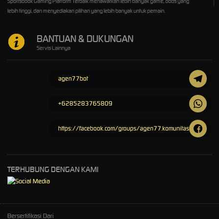
Sportsbook Gaming Platform Terbaik menawarkan lebih banyak game, odds yang
lebih tinggi, dan menyediakan pilihan yang lebih banyak untuk pemain.
BANTUAN & DUKUNGAN
Servis Lainnya
agen77bot
+6285283765809
https://facebook.com/groups/agen77.komunitas
TERHUBUNG DENGAN KAMI
Bersertifikasi Dari