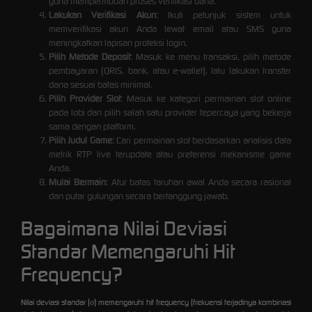
guna mempermudah proses verifikasi dana.
Lakukan Verifikasi Akun:
Ikuti petunjuk sistem untuk
memverifikasi akun Anda lewat email atau SMS guna
meningkatkan lapisan proteksi login.
Pilih Metode Deposit:
Masuk ke menu transaksi, pilih metode
pembayaran (QRIS, bank, atau e-wallet), lalu lakukan transfer
dana sesuai batas minimal.
Pilih Provider Slot:
Masuk ke kategori permainan slot online
pada lobi dan pilih salah satu provider tepercaya yang bekerja
sama dengan platform.
Pilih Judul Game:
Cari permainan slot berdasarkan analisis data
metrik RTP live terupdate atau preferensi mekanisme game
Anda.
Mulai Bermain:
Atur batas taruhan awal Anda secara rasional
dan putar gulungan secara bertanggung jawab.
Bagaimana Nilai Deviasi
Standar Memengaruhi Hit
Frequency?
Nilai deviasi standar (σ) memengaruhi hit frequency (frekuensi terjadinya kombinasi