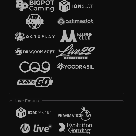
Live Casino