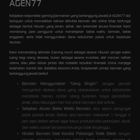
AGEN77
Kebijakan responsible gaming (permainan yang bertanggung jawab) di AGEN77 slot
bertujuan untuk memastikan bahwa aktivitas bermain slot online tetap berfungsi
sebagai bentuk hiburan yang aman, sehat, dan terkendali secara finansial. Kami
mendorong para pengguna untuk menetapkan batas waktu bermain, batas
anggaran, serta tidak menggunakan dana kebutuhan pokok untuk keperluan
taruhan.
Kami memandang aktivitas iGaming murni sebagai sarana hiburan pengisi waktu
luang bagi orang dewasa, bukan sebagai sarana investasi, alat mencari nafkah
utama, atau jalan keluar pintas dari masalah kesulitan finansial. Untuk menjaga
kesehatan mental dan stabilitas ekonomi Anda, terapkanlah prinsip bermain yang
bertanggung jawab berikut:
Bermain Menggunakan "Uang Dingin":
Jangan pernah
menyentuh alokasi dana yang dialokasikan untuk kebutuhan
mendasar harian, cicilan utang bulanan, biaya pendidikan
anak, atau tabungan hari tua untuk bermain slot online.
Tetapkan Aturan Batas Waktu Bermain:
Atur alarm pengingat
pada ponsel Anda. Batasi sesi bermain maksimal 1 hingga 2
jam saja dalam sehari agar fokus produktivitas pekerjaan, studi,
dan waktu sosial bersama keluarga tidak terganggu.
Hindari Bermain Saat Kondisi Psikologis Tidak Stabil:
Jangan
pernah memutar gulungan ketika Anda sedang berada di