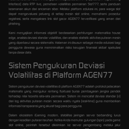
Interface) data RTP live, pemetaan volatilitas permainan Slot777, serta panduan
keamanan akun dari ancaman siber. Melalui platform edukasi ini, para warga slot
dapat mengevaluasi peluang di setiap mesin slot online, memahami prosedur
registrasi, serta mengakses link slot gacor AGEN77 terverifikasi yang aman dari
phishing.
Kami menyajikan informasi objektif berdasarkan perhitungan matematika house
edge, analisis deviasi standar volatilitas, dan analisis statistik aktivitas putaran mesin
yang diperbarui secara sistematis. Halaman ini disusun sebagai media edukasi bagi
pengguna dewasa guna meminimalkan risiko kerugian finansial akibat spekulasi
tanpa dasar data.
Sistem Pengukuran Deviasi
Volatilitas di Platform AGEN77
Sistem pengukuran deviasi volatilitas di platform AGEN77 adalah protokol pelacakan
matematis yang mengukur rentang fluktuasi bursa pembayaran jangka pendek
terhadap nilai teoretis rata-rata permainan. Sistem ini mencatat deviasi standar (σ)
dari log aktivitas putaran mesin secara waktu nyata (real-time) guna memberikan
informasi transparansi yang akurat bagi para pengguna.
Dalam ekosistem iGaming modern, stabilitas jaringan server berbanding lurus
dengan keadilan putaran taruhan. Ketika Anda memutar gulungan (spin) pada game
slot online, perintah tersebut dikirimkan ke server pengembang melalui jalur