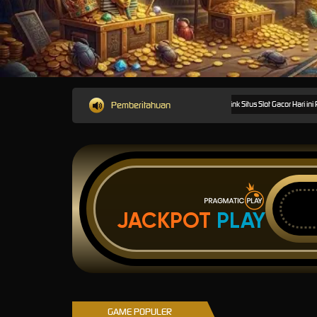
Selamat Datang di AGEN77: Daftar Link Situs Slot Gacor Hari ini Resmi Terv
Pemberitahuan
JACKPOT
PLAY
GAME POPULER