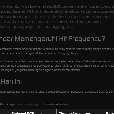
mverifikasi akun Anda lewat email atau SMS guna meningkatkan lapisan proteksi lo
ode pembayaran (QRIS, bank, atau e-wallet), lalu lakukan transfer dana sesuai ba
ine pada lobi dan pilih salah satu provider tepercaya yang bekerja sama dengan p
sis data metrik RTP live terupdate atau preferensi mekanisme game Anda.
sional dan putar gulungan secara bertanggung jawab.
andar Memengaruhi Hit Frequency?
nya kombinasi simbol menang) dengan menentukan jarak sebaran kemenangan jangka pendek terha
gedukasi para pemain mengenai fluktuasi bursa taruhan yang dinamis.
ng berada pada fase pengembalian dengan multiplier besar namun frekuensi kemenangan cender
inal pengembalian yang moderat (volatilitas rendah). Memahami parameter ini membantu Anda 
an agresif yang tidak didukung oleh logika probabilitas matematika.
Hari Ini
rsentase pengembalian taruhan secara aktual berdasarkan pencatatan statistik log aktivitas perm
adikan sebagai bahan pertimbangan taktis sebelum bermain:
Estimasi RTP Live
Tingkat Volatilitas
Bat