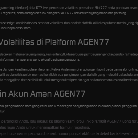
amming Interface) data RTP live, pemetaan volatilitas permainan Slot777, serta panduan keamana
registrasi, serta mengakses link slot gacor AGEN77 terverifikasi yang aman dari phishing.
 edge, analisis deviasi standar volatilitas, dan analisis statistik aktivitas putaran mesin yang 
lasi tanpa dasar data.
olatilitas di Platform AGEN77
elacakan matematis yang mengukur rentang fluktuasi bursa pembayaran jangka pendek terhadap nilai
n informasi transparansi yang akurat bagi para pengguna.
s dengan keadilan putaran taruhan. Ketika Anda memutar gulungan (spin) pada game slot online, p
olatilitas dianalisis untuk memastikan tidak ada penyimpangan statistik yang melebihi batas tolera
ta menyajikan data statistik riil untuk mengedukasi pemain agar bertaruh secara rasional berdasarka
ogin Akun Aman AGEN77
 sistem pengamanan data yang ketat untuk mencegah penyalahgunaan informasi pribadi penggun
kut:
perangkat Anda, lalu masuk ke alamat resmi atau link alternatif AGEN77 yang terv
atas layar Anda untuk menampilkan formulir registrasi.
, seperti username, password, email, nomor ponsel aktif, serta detail bank/e-walle