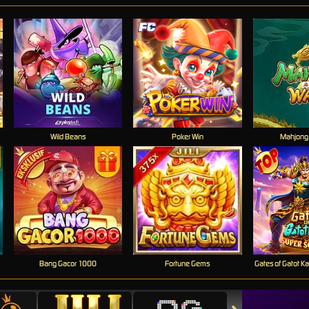
Wild Beans
Poker Win
Mahjong
Bang Gacor 1000
Fortune Gems
Gates of Gatot Ka