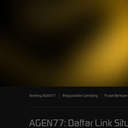
alfau****7
IDR
2,117,750.00
Mahjong Wins 3 – Black
Scatter
andi****u
IDR
2,044,320.00
Gates of Olympus Super
Scatter
kmsu****i
IDR
1,909,500.00
Big Bass Halloween 3
jackpo****8
IDR
1,842,280.00
Gates of Olympus Super
Scatter
Tentang AGEN77
Responsible Gambling
Pusat Bantuan
ro****3
IDR
1,786,200.00
Gates of Olympus Super
AGEN77: Daftar Link Situs
Scatter