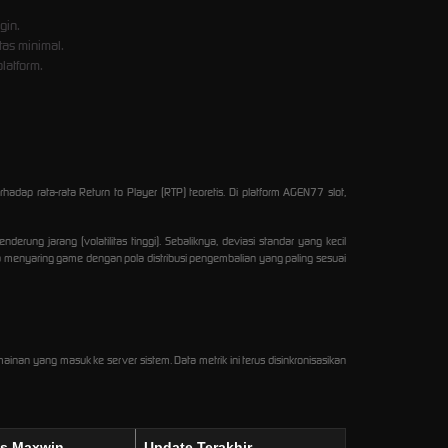
gin.
tas minimal.
latform.
dap rata-rata Return to Player (RTP) teoretis. Di platform AGEN77 slot,
ung jarang (volatilitas tinggi). Sebaliknya, deviasi standar yang kecil
menyaring game dengan pola distribusi pengembalian yang paling sesuai
ainan yang masuk ke server sistem. Data metrik ini terus disinkronisasikan
as Maxwin
Update Terakhir