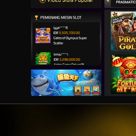
PEMENANG MESIN SLOT
iyya****8
IDR
5,505,700.00
Gates of Olympus Super
Scatter
kmsu****i
IDR
3,296,000.00
Aztec Gems Deluxe™
cand****3
IDR
2,895,150.00
Gates of Olympus 1000
andi****u
IDR
2,559,240.00
Gates of Olympus Super
Scatter
ku****8
IDR
2,208,540.00
Zeus vs Typhon