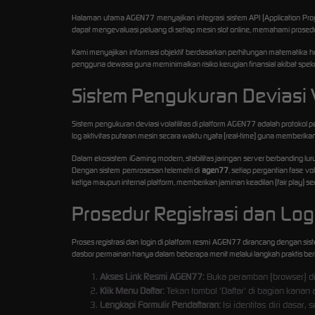
Halaman utama AGEN77 menyajikan integrasi sistem API (Application Progr
dapat mengevaluasi peluang di setiap mesin slot online, memahami prosedur 
Kami menyajikan informasi objektif berdasarkan perhitungan matematika house
pengguna dewasa guna meminimalkan risiko kerugian finansial akibat speku
Sistem Pengukuran Deviasi V
Sistem pengukuran deviasi volatilitas di platform AGEN77 adalah protokol p
log aktivitas putaran mesin secara waktu nyata (real-time) guna memberika
Dalam ekosistem iGaming modern, stabilitas jaringan server berbanding luru
Dengan sistem pemrosesan telemetri di
agen77
, setiap pergantian fase v
ketiga maupun internal platform, memberikan jaminan keadilan (fair play) ser
Prosedur Registrasi dan L
Proses registrasi dan login di platform resmi AGEN77 dirancang dengan
dasbor permainan hanya dalam beberapa menit melalui langkah praktis beri
Akses Link Resmi AGEN77:
Buka peramban (browser) di 
Klik Menu Daftar:
Tekan tombol 'Daftar' di bagian kanan 
Lengkapi Formulir Pendaftaran:
Isi identitas diri dasar