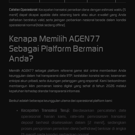
Catatan Operasional:
Kecepatan transaksi penarikan dana dengan estimasi waktu [5
menit] dapat dicapai apabila data rekening bank atau akun e-wallet yang Anda
daftarkan berstatus valid, serta jaringan perbankan nasional berada dalam kondisi
operasional normal (tidak sedang offline).
Kenapa Memilih AGEN77
Sebagai Platform Bermain
Anda?
Memilih AGEN77 sebagai platform referensi game slot online memberikan Anda
keunggulan dalam hal transparansi data RTP, kestabilan koneksi server, keamanan
enkripsi akun pribadi, serta dukungan pelanggan yang responsif. Kami berkomitmen
membangun iklim permainan kasino digital yang sehat di tahun 2026 melalui
kepatuhan terhadap standar transparansi informasi.
Berikut adalah beberapa keunggulan utama dari operasional platform kami:
Kecepatan Transaksi Teruji:
Berdasarkan pencatatan data
operasional harian kami, rata-rata pemrosesan transaksi
deposit berhasil diselesaikan dalam [2 menit], sedangkan
proses pengiriman penarikan dana (withdraw) berkisar di angka
[5 menit] pada kondisi perbankan normal.