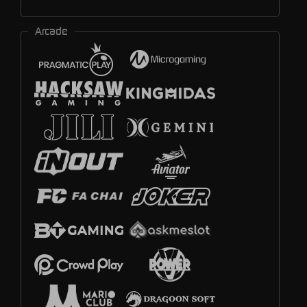
Arcade