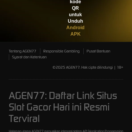
kode
2,044,320.00
QR
Gates of
untuk
Olympus Super
Scatter
Unduh
Android
kmsu****i
APK
IDR
1,909,500.00
Big Bass
Tentang AGEN77
Halloween 3
Responsible Gambling
Pusat Bantuan
Syarat dan Ketentuan
jackpo****8
IDR
©2025 AGEN77. Hak cipta dilindungi | 18+
1,842,280.00
Gates of
Olympus Super
Scatter
AGEN77: Daftar Link Situs
ro****3
IDR
Slot Gacor Hari ini Resmi
1,786,200.00
Gates of
Terviral
Olympus Super
Scatter
Halaman utama AGEN77 menyajikan integrasi sistem API (Application Programming