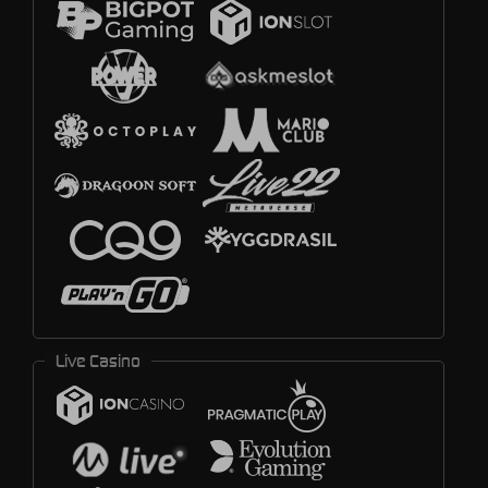
Live Casino