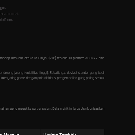
gin.
tas minimal.
latform.
dap rata-rata Return to Player (RTP) teoretis. Di platform AGEN77 slot,
ung jarang (volatilitas tinggi). Sebaliknya, deviasi standar yang kecil
menyaring game dengan pola distribusi pengembalian yang paling sesuai
ainan yang masuk ke server sistem. Data metrik ini terus disinkronisasikan
as Maxwin
Update Terakhir