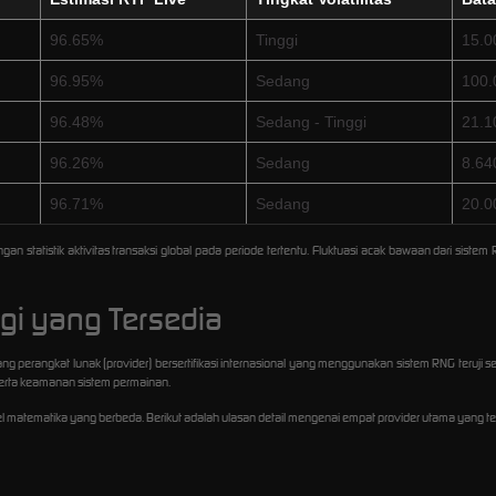
96.65%
Tinggi
15.0
96.95%
Sedang
100.
96.48%
Sedang - Tinggi
21.1
96.26%
Sedang
8.64
96.71%
Sedang
20.0
ungan statistik aktivitas transaksi global pada periode tertentu. Fluktuasi acak bawaan dari sist
ggi yang Tersedia
 perangkat lunak (provider) bersertifikasi internasional yang menggunakan sistem RNG teruji s
 serta keamanan sistem permainan.
del matematika yang berbeda. Berikut adalah ulasan detail mengenai empat provider utama yang ter