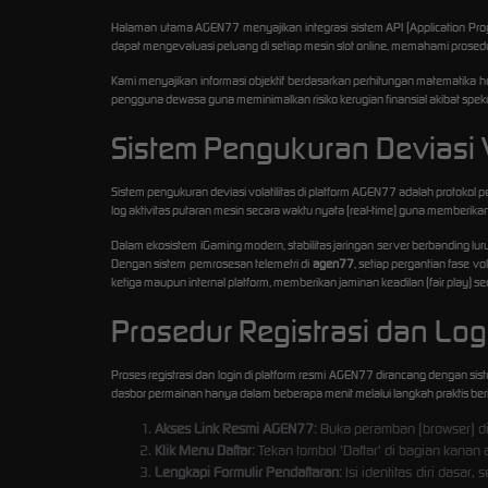
Halaman utama AGEN77 menyajikan integrasi sistem API (Application Progr
dapat mengevaluasi peluang di setiap mesin slot online, memahami prosedur 
Kami menyajikan informasi objektif berdasarkan perhitungan matematika house
pengguna dewasa guna meminimalkan risiko kerugian finansial akibat speku
Sistem Pengukuran Deviasi V
Sistem pengukuran deviasi volatilitas di platform AGEN77 adalah protokol p
log aktivitas putaran mesin secara waktu nyata (real-time) guna memberika
Dalam ekosistem iGaming modern, stabilitas jaringan server berbanding luru
Dengan sistem pemrosesan telemetri di
agen77
, setiap pergantian fase v
ketiga maupun internal platform, memberikan jaminan keadilan (fair play) ser
Prosedur Registrasi dan L
Proses registrasi dan login di platform resmi AGEN77 dirancang dengan
dasbor permainan hanya dalam beberapa menit melalui langkah praktis beri
Akses Link Resmi AGEN77:
Buka peramban (browser) di 
Klik Menu Daftar:
Tekan tombol 'Daftar' di bagian kanan 
Lengkapi Formulir Pendaftaran:
Isi identitas diri dasar