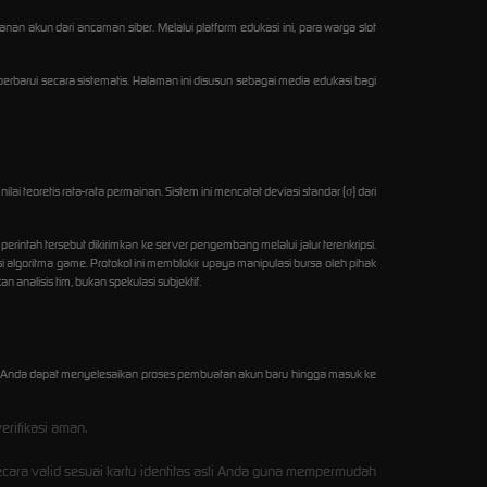
n akun dari ancaman siber. Melalui platform edukasi ini, para warga slot
diperbarui secara sistematis. Halaman ini disusun sebagai media edukasi bagi
 teoretis rata-rata permainan. Sistem ini mencatat deviasi standar (σ) dari
erintah tersebut dikirimkan ke server pengembang melalui jalur terenkripsi.
nsi algoritma game. Protokol ini memblokir upaya manipulasi bursa oleh pihak
n analisis tim, bukan spekulasi subjektif.
a. Anda dapat menyelesaikan proses pembuatan akun baru hingga masuk ke
erifikasi aman.
t secara valid sesuai kartu identitas asli Anda guna mempermudah