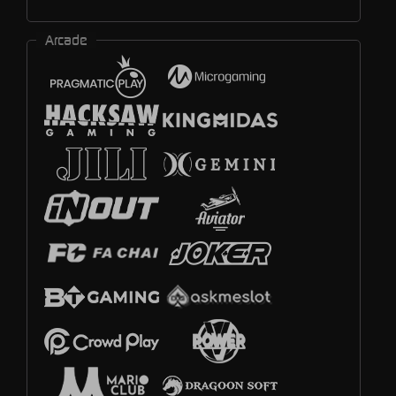
Arcade