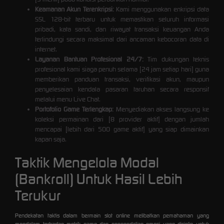
Keamanan Akun Terenkripsi:
Kami menggunakan enkripsi data
SSL 128-bit terbaru untuk memastikan seluruh informasi
pribadi, kata sandi, dan riwayat transaksi keuangan Anda
terlindungi secara maksimal dari ancaman kebocoran data di
internet.
Layanan Bantuan Profesional 24/7:
Tim dukungan teknis
profesional kami siaga penuh selama [24 jam setiap hari] guna
memberikan panduan transaksi, verifikasi akun, maupun
penyelesaian kendala pasaran taruhan secara responsif
melalui menu Live Chat.
Portofolio Game Terlengkap:
Menyediakan akses langsung ke
koleksi permainan dari [8 provider aktif] dengan jumlah
mencapai [lebih dari 500 game aktif] yang siap dimainkan
kapan saja.
Taktik Mengelola Modal
(Bankroll) Untuk Hasil Lebih
Terukur
Pendekatan taktis dalam bermain slot online melibatkan pemahaman yang