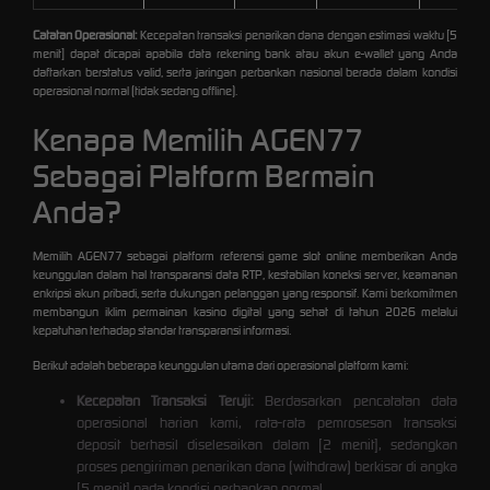
Catatan Operasional:
Kecepatan transaksi penarikan dana dengan estimasi waktu [5
menit] dapat dicapai apabila data rekening bank atau akun e-wallet yang Anda
daftarkan berstatus valid, serta jaringan perbankan nasional berada dalam kondisi
operasional normal (tidak sedang offline).
Kenapa Memilih AGEN77
Sebagai Platform Bermain
Anda?
Memilih AGEN77 sebagai platform referensi game slot online memberikan Anda
keunggulan dalam hal transparansi data RTP, kestabilan koneksi server, keamanan
enkripsi akun pribadi, serta dukungan pelanggan yang responsif. Kami berkomitmen
membangun iklim permainan kasino digital yang sehat di tahun 2026 melalui
kepatuhan terhadap standar transparansi informasi.
Berikut adalah beberapa keunggulan utama dari operasional platform kami:
Kecepatan Transaksi Teruji:
Berdasarkan pencatatan data
operasional harian kami, rata-rata pemrosesan transaksi
deposit berhasil diselesaikan dalam [2 menit], sedangkan
proses pengiriman penarikan dana (withdraw) berkisar di angka
[5 menit] pada kondisi perbankan normal.