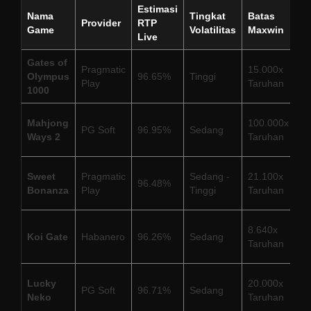
Estimasi
Nama
Tingkat
Batas
U
Provider
RTP
Game
Volatilitas
Maxwin
Te
Live
Gates of
[U
Pragmatic
15.000x
Olympus
96.65%
Tinggi
Ot
Play
Taruhan
1000
AP
[U
Mahjong
100.000x
PG Soft
96.95%
Sedang
Ot
Ways 2
Taruhan
AP
[U
Sweet
Pragmatic
Sedang -
21.100x
96.48%
Ot
Bonanza
Play
Tinggi
Taruhan
AP
[U
8.640x
Koi Gate
Habanero
96.26%
Sedang
Ot
Taruhan
AP
[U
Lucky
20.000x
PG Soft
96.71%
Sedang
Ot
Neko
Taruhan
AP