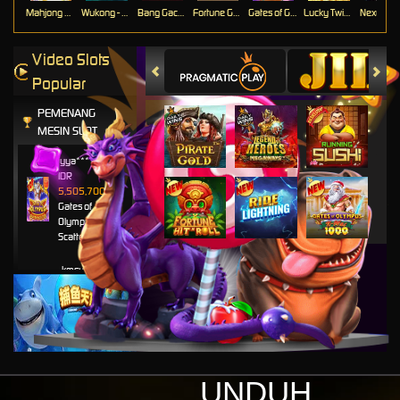
Mahjong Ways
Wukong - Black Scatter
Bang Gacor 1000
Fortune Gems
Gates of Gatot Kaca Super Scatter
Lucky Twins Nexus
Video Slots
Popular
PEMENANG
MESIN SLOT
iyya****8
IDR
5,505,700.00
Gates of
Olympus Super
Scatter
kmsu****i
IDR
3,296,000.00
Aztec Gems
Deluxe™
cand****3
IDR
UNDUH
2,895,150.00