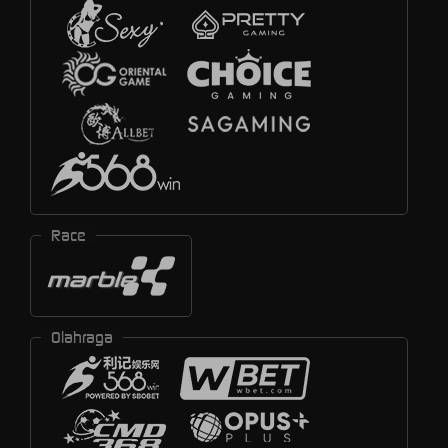
Race
Olahraga