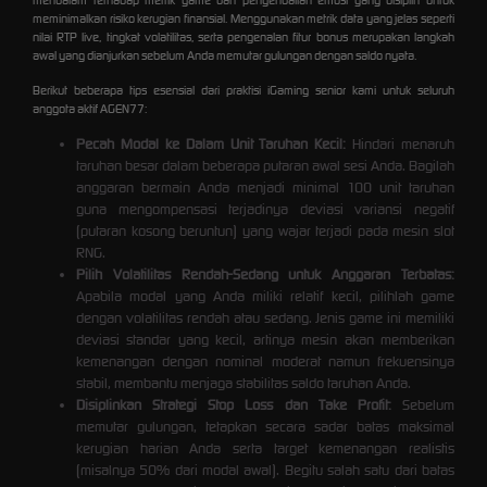
mendalam terhadap metrik game dan pengendalian emosi yang disiplin untuk
meminimalkan risiko kerugian finansial. Menggunakan metrik data yang jelas seperti
nilai RTP live, tingkat volatilitas, serta pengenalan fitur bonus merupakan langkah
awal yang dianjurkan sebelum Anda memutar gulungan dengan saldo nyata.
Berikut beberapa tips esensial dari praktisi iGaming senior kami untuk seluruh
anggota aktif AGEN77:
Pecah Modal ke Dalam Unit Taruhan Kecil:
Hindari menaruh
taruhan besar dalam beberapa putaran awal sesi Anda. Bagilah
anggaran bermain Anda menjadi minimal 100 unit taruhan
guna mengompensasi terjadinya deviasi variansi negatif
(putaran kosong beruntun) yang wajar terjadi pada mesin slot
RNG.
Pilih Volatilitas Rendah-Sedang untuk Anggaran Terbatas:
Apabila modal yang Anda miliki relatif kecil, pilihlah game
dengan volatilitas rendah atau sedang. Jenis game ini memiliki
deviasi standar yang kecil, artinya mesin akan memberikan
kemenangan dengan nominal moderat namun frekuensinya
stabil, membantu menjaga stabilitas saldo taruhan Anda.
Disiplinkan Strategi Stop Loss dan Take Profit:
Sebelum
memutar gulungan, tetapkan secara sadar batas maksimal
kerugian harian Anda serta target kemenangan realistis
(misalnya 50% dari modal awal). Begitu salah satu dari batas