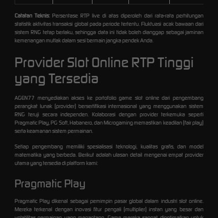
Catatan Teknis:
Persentase RTP live di atas diperoleh dari rata-rata perhitungan
statistik aktivitas transaksi global pada periode tertentu. Fluktuasi acak bawaan dari
sistem RNG tetap berlaku, sehingga data ini tidak boleh dianggap sebagai jaminan
kemenangan mutlak dalam sesi bermain jangka pendek Anda.
Provider Slot Online RTP Tinggi
yang Tersedia
AGEN77 menyediakan akses ke portofolio game slot online dari pengembang
perangkat lunak (provider) bersertifikasi internasional yang menggunakan sistem
RNG teruji secara independen. Kolaborasi dengan provider terkemuka seperti
Pragmatic Play, PG Soft, Habanero, dan Microgaming memastikan keadilan (fair play)
serta keamanan sistem permainan.
Setiap pengembang memiliki spesialisasi teknologi, kualitas grafis, dan model
matematika yang berbeda. Berikut adalah ulasan detail mengenai empat provider
utama yang tersedia di platform kami:
Pragmatic Play
Pragmatic Play dikenal sebagai pemimpin pasar global dalam industri slot online.
Mereka terkenal dengan inovasi fitur pengali (multiplier) instan yang besar dan
volatilitas permainan yang menantang. Game mereka sangat dioptimalkan untuk