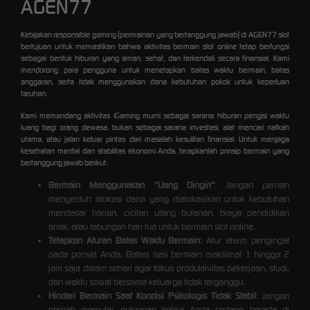
AGEN77
Kebijakan responsible gaming (permainan yang bertanggung jawab) di AGEN77 slot
bertujuan untuk memastikan bahwa aktivitas bermain slot online tetap berfungsi
sebagai bentuk hiburan yang aman, sehat, dan terkendali secara finansial. Kami
mendorong para pengguna untuk menetapkan batas waktu bermain, batas
anggaran, serta tidak menggunakan dana kebutuhan pokok untuk keperluan
taruhan.
Kami memandang aktivitas iGaming murni sebagai sarana hiburan pengisi waktu
luang bagi orang dewasa, bukan sebagai sarana investasi, alat mencari nafkah
utama, atau jalan keluar pintas dari masalah kesulitan finansial. Untuk menjaga
kesehatan mental dan stabilitas ekonomi Anda, terapkanlah prinsip bermain yang
bertanggung jawab berikut:
Bermain Menggunakan "Uang Dingin":
Jangan pernah
menyentuh alokasi dana yang dialokasikan untuk kebutuhan
mendasar harian, cicilan utang bulanan, biaya pendidikan
anak, atau tabungan hari tua untuk bermain slot online.
Tetapkan Aturan Batas Waktu Bermain:
Atur alarm pengingat
pada ponsel Anda. Batasi sesi bermain maksimal 1 hingga 2
jam saja dalam sehari agar fokus produktivitas pekerjaan, studi,
dan waktu sosial bersama keluarga tidak terganggu.
Hindari Bermain Saat Kondisi Psikologis Tidak Stabil:
Jangan
pernah memutar gulungan ketika Anda sedang berada di