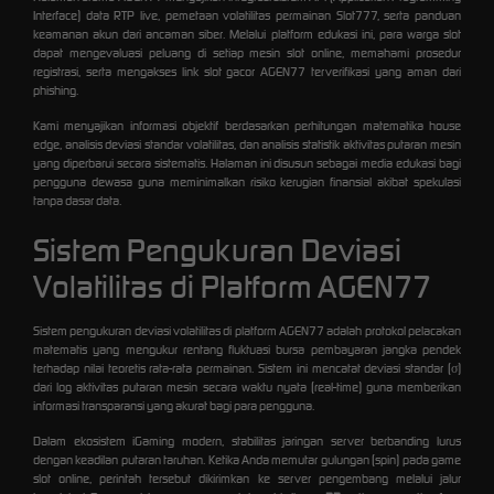
Interface) data RTP live, pemetaan volatilitas permainan Slot777, serta panduan
keamanan akun dari ancaman siber. Melalui platform edukasi ini, para warga slot
dapat mengevaluasi peluang di setiap mesin slot online, memahami prosedur
registrasi, serta mengakses link slot gacor AGEN77 terverifikasi yang aman dari
phishing.
Kami menyajikan informasi objektif berdasarkan perhitungan matematika house
edge, analisis deviasi standar volatilitas, dan analisis statistik aktivitas putaran mesin
yang diperbarui secara sistematis. Halaman ini disusun sebagai media edukasi bagi
pengguna dewasa guna meminimalkan risiko kerugian finansial akibat spekulasi
tanpa dasar data.
Sistem Pengukuran Deviasi
Volatilitas di Platform AGEN77
Sistem pengukuran deviasi volatilitas di platform AGEN77 adalah protokol pelacakan
matematis yang mengukur rentang fluktuasi bursa pembayaran jangka pendek
terhadap nilai teoretis rata-rata permainan. Sistem ini mencatat deviasi standar (σ)
dari log aktivitas putaran mesin secara waktu nyata (real-time) guna memberikan
informasi transparansi yang akurat bagi para pengguna.
Dalam ekosistem iGaming modern, stabilitas jaringan server berbanding lurus
dengan keadilan putaran taruhan. Ketika Anda memutar gulungan (spin) pada game
slot online, perintah tersebut dikirimkan ke server pengembang melalui jalur