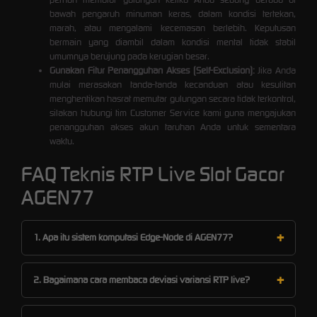
bawah pengaruh minuman keras, dalam kondisi tertekan,
marah, atau mengalami kecemasan berlebih. Keputusan
bermain yang diambil dalam kondisi mental tidak stabil
umumnya berujung pada kerugian besar.
Gunakan Fitur Penangguhan Akses (Self-Exclusion):
Jika Anda
mulai merasakan tanda-tanda kecanduan atau kesulitan
menghentikan hasrat memutar gulungan secara tidak terkontrol,
silakan hubungi tim Customer Service kami guna mengajukan
penangguhan akses akun taruhan Anda untuk sementara
waktu.
FAQ Teknis RTP Live Slot Gacor
AGEN77
1. Apa itu sistem komputasi Edge-Node di AGEN77?
2. Bagaimana cara membaca deviasi variansi RTP live?