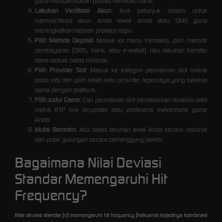
guna mempermudah proses verifikasi dana.
Lakukan Verifikasi Akun:
Ikuti petunjuk sistem untuk
memverifikasi akun Anda lewat email atau SMS guna
meningkatkan lapisan proteksi login.
Pilih Metode Deposit:
Masuk ke menu transaksi, pilih metode
pembayaran (QRIS, bank, atau e-wallet), lalu lakukan transfer
dana sesuai batas minimal.
Pilih Provider Slot:
Masuk ke kategori permainan slot online
pada lobi dan pilih salah satu provider tepercaya yang bekerja
sama dengan platform.
Pilih Judul Game:
Cari permainan slot berdasarkan analisis data
metrik RTP live terupdate atau preferensi mekanisme game
Anda.
Mulai Bermain:
Atur batas taruhan awal Anda secara rasional
dan putar gulungan secara bertanggung jawab.
Bagaimana Nilai Deviasi
Standar Memengaruhi Hit
Frequency?
Nilai deviasi standar (σ) memengaruhi hit frequency (frekuensi terjadinya kombinasi