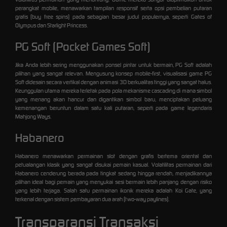
perangkat mobile, menawarkan tampilan responsif serta opsi pembelian putaran
gratis (buy free spins) pada sebagian besar judul populernya, seperti Gates of
Olympus dan Starlight Princess.
PG Soft (Pocket Games Soft)
Jika Anda lebih sering menggunakan ponsel pintar untuk bermain, PG Soft adalah
pilihan yang sangat relevan. Mengusung konsep mobile-first, visualisasi game PG
Soft didesain secara vertikal dengan animasi 3D berkualitas tinggi yang sangat halus.
Keunggulan utama mereka terletak pada pola mekanisme cascading di mana simbol
yang menang akan hancur dan digantikan simbol baru, menciptakan peluang
kemenangan beruntun dalam satu kali putaran, seperti pada game legendaris
Mahjong Ways.
Habanero
Habanero menawarkan permainan slot dengan grafis bertema oriental dan
petualangan klasik yang sangat disukai pemain kasual. Volatilitas permainan dari
Habanero cenderung berada pada tingkat sedang hingga rendah, menjadikannya
pilihan ideal bagi pemain yang menyukai sesi bermain lebih panjang dengan risiko
yang lebih terjaga. Salah satu permainan ikonik mereka adalah Koi Gate, yang
terkenal dengan sistem pembayaran dua arah (two-way paylines).
Transparansi Transaksi