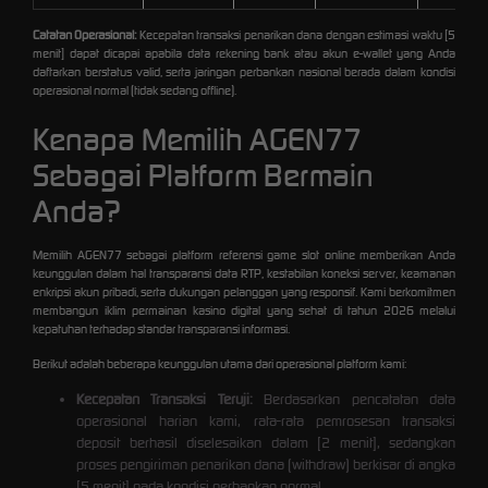
Catatan Operasional:
Kecepatan transaksi penarikan dana dengan estimasi waktu [5
menit] dapat dicapai apabila data rekening bank atau akun e-wallet yang Anda
daftarkan berstatus valid, serta jaringan perbankan nasional berada dalam kondisi
operasional normal (tidak sedang offline).
Kenapa Memilih AGEN77
Sebagai Platform Bermain
Anda?
Memilih AGEN77 sebagai platform referensi game slot online memberikan Anda
keunggulan dalam hal transparansi data RTP, kestabilan koneksi server, keamanan
enkripsi akun pribadi, serta dukungan pelanggan yang responsif. Kami berkomitmen
membangun iklim permainan kasino digital yang sehat di tahun 2026 melalui
kepatuhan terhadap standar transparansi informasi.
Berikut adalah beberapa keunggulan utama dari operasional platform kami:
Kecepatan Transaksi Teruji:
Berdasarkan pencatatan data
operasional harian kami, rata-rata pemrosesan transaksi
deposit berhasil diselesaikan dalam [2 menit], sedangkan
proses pengiriman penarikan dana (withdraw) berkisar di angka
[5 menit] pada kondisi perbankan normal.