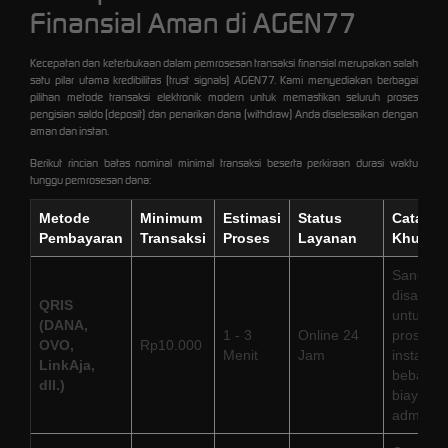
Finansial Aman di AGEN77
Kecepatan dan keterbukaan dalam pemrosesan transaksi finansial merupakan salah
satu pilar utama kredibilitas (trust signals) AGEN77. Kami menyediakan berbagai
pilihan metode transaksi elektronik modern untuk memastikan seluruh proses
pengisian saldo (deposit) dan penarikan dana (withdraw) Anda diselesaikan dengan
aman dan instan.
Berikut rincian batas nominal minimal transaksi beserta perkiraan durasi waktu
tunggu pemrosesan dana:
Metode
Minimum
Estimasi
Status
Catatan
Pembayaran
Transaksi
Proses
Layanan
Khusus
Sangat
disarank
QRIS
untuk
(DANA,
1 - 3
Online 24
proses
OVO,
Rp10.000
Menit
Jam
instan
LinkAja,
bebas
dll.)
biaya
admin.