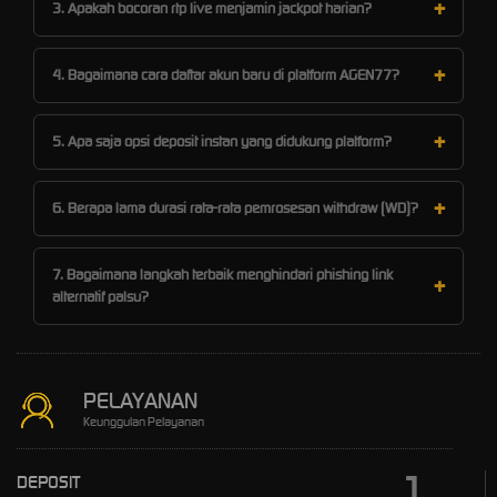
3. Apakah bocoran rtp live menjamin jackpot harian?
4. Bagaimana cara daftar akun baru di platform AGEN77?
5. Apa saja opsi deposit instan yang didukung platform?
6. Berapa lama durasi rata-rata pemrosesan withdraw (WD)?
7. Bagaimana langkah terbaik menghindari phishing link
alternatif palsu?
PELAYANAN
Keunggulan Pelayanan
1
DEPOSIT