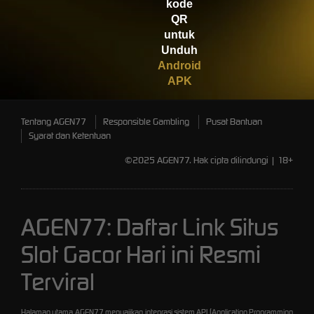
kode
2,044,320.00
QR
Gates of
untuk
Olympus Super
Scatter
Unduh
Android
kmsu****i
APK
IDR
1,909,500.00
Big Bass
Tentang AGEN77
Halloween 3
Responsible Gambling
Pusat Bantuan
Syarat dan Ketentuan
jackpo****8
IDR
©2025 AGEN77. Hak cipta dilindungi | 18+
1,842,280.00
Gates of
Olympus Super
Scatter
AGEN77: Daftar Link Situs
ro****3
IDR
Slot Gacor Hari ini Resmi
1,786,200.00
Gates of
Terviral
Olympus Super
Scatter
Halaman utama AGEN77 menyajikan integrasi sistem API (Application Programming