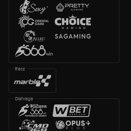
Race
Olahraga